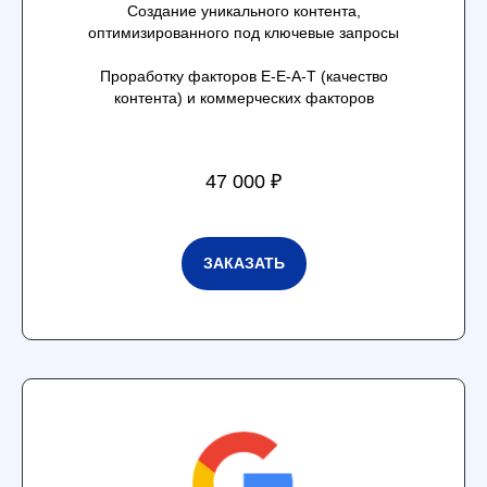
Создание уникального контента,
оптимизированного под ключевые запросы
Проработку факторов E-E-A-T (качество
С ПОМОЩЬЮ SEO
РАСХОДЫ
УСПЕШНЫХ
контента) и коммерческих факторов
ПРОДАЖИ ВЫРОСЛИ НА
УПАЛИ НА
ПРОЕКТОВ
150%
500К
50+
47 000 ₽
ЗАКАЗАТЬ