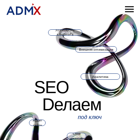
УЛУЧШЕНИЕ
КОНТЕНТА
Внешняя оптимизация
Аналитика
SEO
Dелаем
под ключ
Аудит
сайта
Сбор
семантики